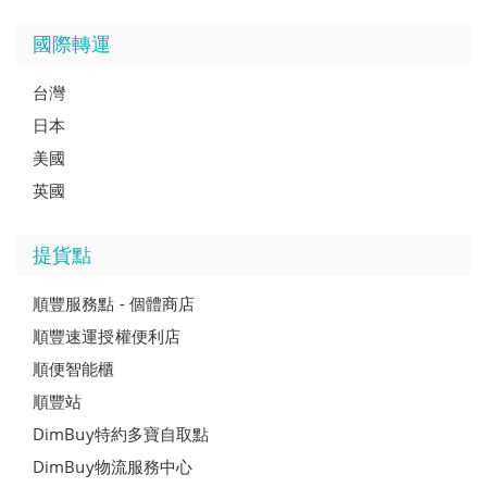
國際轉運
台灣
日本
美國
英國
提貨點
順豐服務點 - 個體商店
順豐速運授權便利店
順便智能櫃
順豐站
DimBuy特約多寶自取點
DimBuy物流服務中心