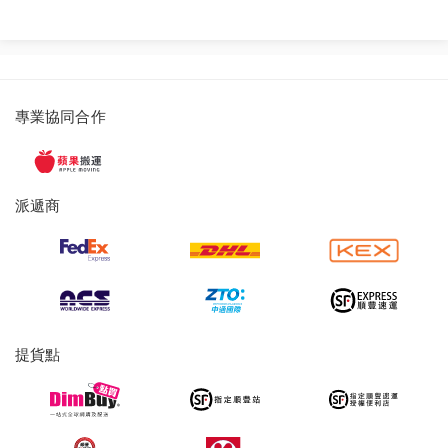
派
專業協同合作
遞
服
務
派遞商
及
提
貨
服
務
提貨點