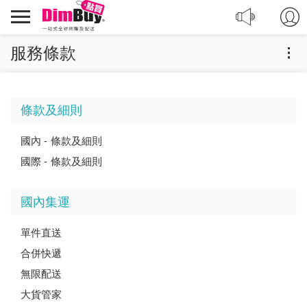
轉
Dimbuy
運,
導
代
航
服務條款
購,
購
物
條款及細則
國內 - 條款及細則
國際 - 條款及細則
國內集運
單件直送
合併快遞
無限配送
大貨管家