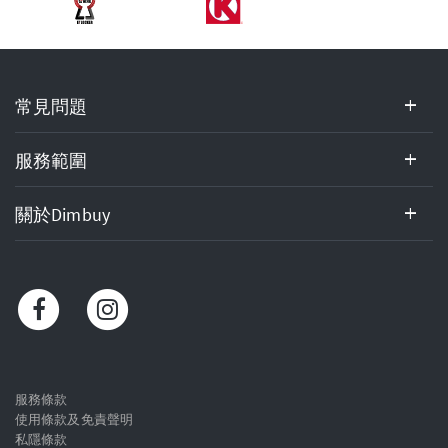
常
常見問題
見
問
題,
服務範圍
服
務
關於Dimbuy
範
圍,
關
於
Dimbuy,
客
戶
服
服務條款
使用條款及免責聲明
務
私隱條款