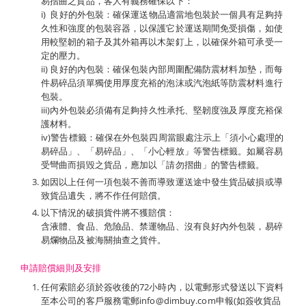
易摺曲之貨品，客人有義務確保以下：
i) 良好的外包裝：確保運送物品適當地包裝於一個具有足夠持
久性和強度的包裝容器，以保護它於運送期間免受損傷，如使
用較堅韌的箱子及其外箱再以木架釘上，以確保外箱可承受一
定的壓力。
ii) 良好的內包裝：確保包裝內部周圍配備防震材料加墊，而每
件易碎品須單獨使用厚度充裕的泡沫或汽泡紙等防震材料進行
包裝。
iii)內外包裝必須備有足夠持久性承托、堅韌度強及厚度充裕保
護材料。
iv)警告標籤：確保在外包裝四周當眼處注示上「須小心處理的
易碎品」、「易碎品」、「小心輕放」等警告標籤。如屬容易
受彎曲而損毀之貨品，應加以「請勿摺曲」的警告標籤。
如因以上任何一項包裝不善而導致運送途中發生貨品破損或導
致貨品遺失，將不作任何賠償。
以下情況的破損貨件將不獲賠償：
含液體、食品、危險品、禁運物品、沒有良好內外包裝，易碎
易爛物品及被海關抽查之貨件。
申請賠償細則及安排
任何索賠必須於簽收後的72小時內，以電郵形式發送以下資料
至本公司的客戶服務電郵info@dimbuy.com申報(如簽收貨品