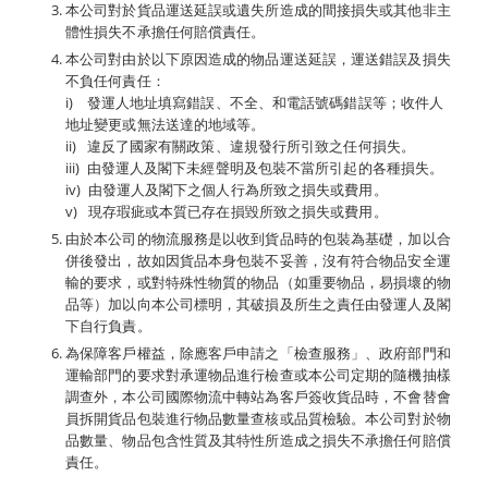
本公司對於貨品運送延誤或遺失所造成的間接損失或其他非主
體性損失不承擔任何賠償責任。
本公司對由於以下原因造成的物品運送延誤，運送錯誤及損失
不負任何責任：
i) 發運人地址填寫錯誤、不全、和電話號碼錯誤等；收件人
地址變更或無法送達的地域等。
ii) 違反了國家有關政策、違規發行所引致之任何損失。
iii) 由發運人及閣下未經聲明及包裝不當所引起的各種損失。
iv) 由發運人及閣下之個人行為所致之損失或費用。
v) 現存瑕疵或本質已存在損毀所致之損失或費用。
由於本公司的物流服務是以收到貨品時的包裝為基礎，加以合
併後發出，故如因貨品本身包裝不妥善，沒有符合物品安全運
輸的要求，或對特殊性物質的物品（如重要物品，易損壞的物
品等）加以向本公司標明，其破損及所生之責任由發運人及閣
下自行負責。
為保障客戶權益，除應客戶申請之「檢查服務」、政府部門和
運輸部門的要求對承運物品進行檢查或本公司定期的隨機抽樣
調查外，本公司國際物流中轉站為客戶簽收貨品時，不會替會
員拆開貨品包裝進行物品數量查核或品質檢驗。本公司對於物
品數量、物品包含性質及其特性所造成之損失不承擔任何賠償
責任。