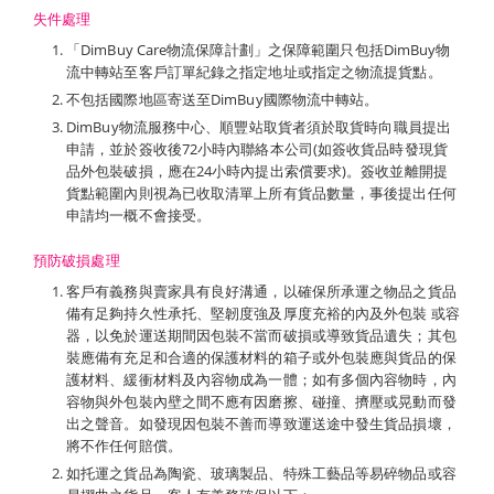
失件處理
「DimBuy Care物流保障計劃」之保障範圍只包括DimBuy物
流中轉站至客戶訂單紀錄之指定地址或指定之物流提貨點。
不包括國際地區寄送至DimBuy國際物流中轉站。
DimBuy物流服務中心、順豐站取貨者須於取貨時向職員提出
申請，並於簽收後72小時內聯絡本公司(如簽收貨品時發現貨
品外包裝破損，應在24小時內提出索償要求)。簽收並離開提
貨點範圍內則視為已收取清單上所有貨品數量，事後提出任何
申請均一概不會接受。
預防破損處理
客戶有義務與賣家具有良好溝通，以確保所承運之物品之貨品
備有足夠持久性承托、堅韌度強及厚度充裕的內及外包裝 或容
器，以免於運送期間因包裝不當而破損或導致貨品遺失；其包
裝應備有充足和合適的保護材料的箱子或外包裝應與貨品的保
護材料、緩衝材料及內容物成為一體；如有多個內容物時，內
容物與外包裝內壁之間不應有因磨擦、碰撞、擠壓或晃動而發
出之聲音。如發現因包裝不善而導致運送途中發生貨品損壞，
將不作任何賠償。
如托運之貨品為陶瓷、玻璃製品、特殊工藝品等易碎物品或容