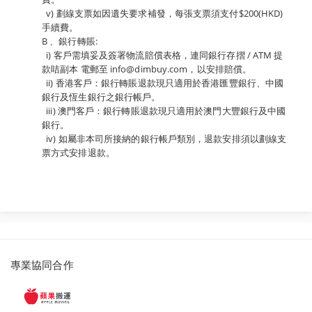
v) 劃線支票如因遺失要求補發，每張支票須支付$200(HKD)
手續費。
B 、銀行轉賬:
i) 客戶需填妥及簽署物流賠償表格，連同銀行存摺 / ATM 提
款咭副本 電郵至 info@dimbuy.com，以安排賠償。
ii) 香港客戶：銀行轉賬退款現只適用於香港匯豐銀行、中國
銀行及恆生銀行之銀行帳戶。
iii) 澳門客戶：銀行轉賬退款現只適用於澳門大豐銀行及中國
銀行。
iv) 如屬非本司所接納的銀行帳戶類別，退款安排須以劃線支
票方式安排退款。
派
專業協同合作
遞
服