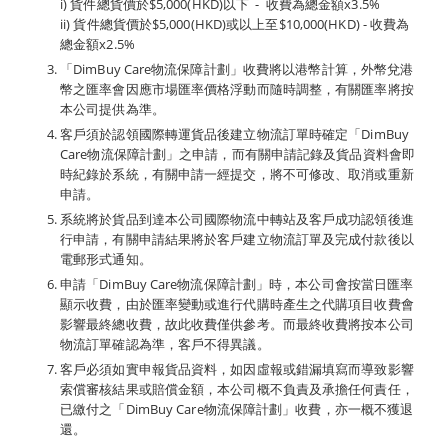
i) 貨件總貨價於$5,000(HKD)以下 - 收費為總金額x3.5%
ii) 貨件總貨價於$5,000(HKD)或以上至$10,000(HKD) - 收費為
總金額x2.5%
「DimBuy Care物流保障計劃」收費將以港幣計算，外幣兌港
幣之匯率會因應市場匯率價格浮動而隨時調整，有關匯率將按
本公司提供為準。
客戶須於認領國際轉運貨品後建立物流訂單時確定「DimBuy
Care物流保障計劃」之申請，而有關申請記錄及貨品資料會即
時紀錄於系統，有關申請一經提交，將不可修改、取消或重新
申請。
系統將於貨品到達本公司國際物流中轉站及客戶成功認領後進
行申請，有關申請結果將於客戶建立物流訂單及完成付款後以
電郵形式通知。
申請「DimBuy Care物流保障計劃」時，本公司會按當日匯率
顯示收費，由於匯率變動或進行代購時產生之代購項目收費會
影響最終總收費，故此收費僅供參考。而最終收費將按本公司
物流訂單確認為準，客戶不得異議。
客戶必須如實申報貨品資料，如因虛報或錯漏填寫而導致影響
索償審核結果或賠償金額，本公司概不負責及承擔任何責任，
已繳付之「DimBuy Care物流保障計劃」收費，亦一概不獲退
還。