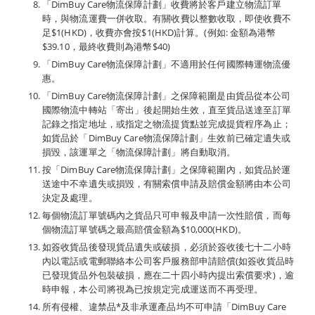
「DimBuy Care物流保障計劃」收費將於客戶建立物流訂單
時，與物流運費一併收取。有關收費以整數收取，即使收費不
足$1(HKD)，收費亦會按$1(HKD)計算。(例如: 金額為港幣
$39.10，最終收費則為港幣$40)
「DimBuy Care物流保障計劃」不適用於任何國際轉運物流優
惠。
「DimBuy Care物流保障計劃」之保障範圍是由貨品從本公司
國際物流中轉站「寄出」後起開始生效，直至貨品送達至訂單
記錄之指定地址，或指定之物流提貨點並完成提貨程序為止；
如貨品於「DimBuy Care物流保障計劃」生效前已確定遺失或
損毀，該運單之「物流保障計劃」將自動取消。
按「DimBuy Care物流保障計劃」之保障範圍內，如貨品於運
送途中不幸遺失或損毀，有關索償申請及賠償金額將由本公司
決定及處理。
毎個物流訂單號碼內之貨品只可申報及申請一次性賠償，而每
個物流訂單號碼之最高賠償金額為$10,000(HKD)。
如簽收貨品後發現貨品遺失或破損，必須於簽收後七十二小時
內以電話或電郵聯絡本公司客戶服務部申請賠償(如簽收貨品時
已發現貨品外包裝破損，應在二十四小時內提出索償要求)，逾
時申報，本公司將視為已按規定完成運送而不再受理。
所有侵權、違禁品*及非承運產品均不可申請「DimBuy Care