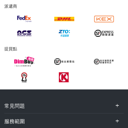
務
派遞商
及
提
貨
服
務
提貨點
常
常見問題
見
問
題,
服務範圍