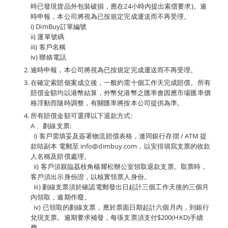
時已發現貨品外包裝破損，應在24小時內提出索償要求)。逾
時申報，本公司將視為已按規定完成運送而不再受理。
i) DimBuy訂單編號
ii) 運單號碼
iii) 客戶名稱
iv) 聯絡電話
逾時申報，本公司將視為已按規定完成運送而不再受理。
在確定索賠個案成立後，一般約需十個工作天完成賠償。所有
賠償金額均以港幣結算，外幣兌港幣之匯率會因應市場匯率價
格浮動而隨時調整，有關匯率將按本公司提供為準。
所有賠償金額可選擇以下退款方式:
A 、劃線支票:
i) 客戶需填妥及簽署物流賠償表格，連同銀行存摺 / ATM 提
款咭副本 電郵至 info@dimbuy.com，以安排填寫支票的收款
人名稱及賠償處理。
ii) 客戶須親臨荔枝角楊耀松辦公室領取退款支票。取票時，
客戶須出示身份證，以核實領票人身份。
iii) 劃線支票須於確認電郵發出日起計三個工作天後的三個月
內領取，逾期作廢。
iv) 已領取的劃線支票，應於票面日期起計六個月內，到銀行
兌現支票。逾期要求補發，每張支票須支付$200(HKD)手續
費。