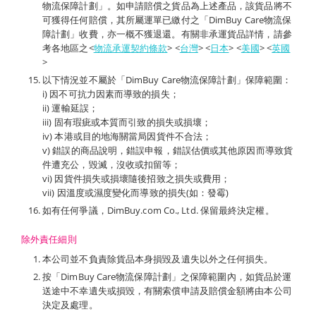
物流保障計劃」。如申請賠償之貨品為上述產品，該貨品將不
可獲得任何賠償，其所屬運單已繳付之「DimBuy Care物流保
障計劃」收費，亦一概不獲退還。有關非承運貨品詳情，請參
考各地區之<
物流承運契約條款
> <
台灣
> <
日本
> <
美國
> <
英國
>
以下情況並不屬於「DimBuy Care物流保障計劃」保障範圍：
i) 因不可抗力因素而導致的損失；
ii) 運輸延誤；
iii) 固有瑕疵或本質而引致的損失或損壞；
iv) 本港或目的地海關當局因貨件不合法；
v) 錯誤的商品說明，錯誤申報，錯誤估價或其他原因而導致貨
件遭充公，毀滅，沒收或扣留等；
vi) 因貨件損失或損壞隨後招致之損失或費用；
vii) 因溫度或濕度變化而導致的損失(如：發霉)
如有任何爭議，DimBuy.com Co., Ltd. 保留最終決定權。
除外責任細則
本公司並不負責除貨品本身損毀及遺失以外之任何損失。
按「DimBuy Care物流保障計劃」之保障範圍內，如貨品於運
送途中不幸遺失或損毀，有關索償申請及賠償金額將由本公司
決定及處理。