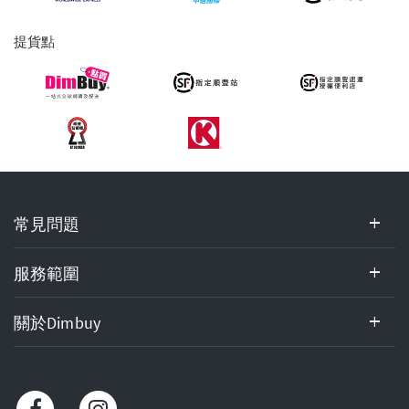
提貨點
常
常見問題
見
問
題,
服務範圍
服
務
關於Dimbuy
範
圍,
關
於