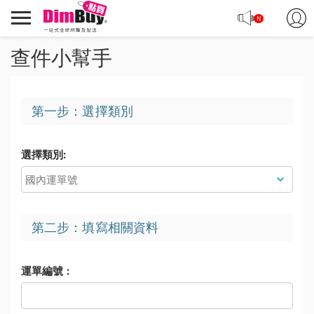
轉
Dimbuy
N
運,
導
代
航
查件小幫手
購,
購
物
第一步：選擇類別
物
選擇類別:
流
資
料
第二步：填寫相關資料
運單編號 :