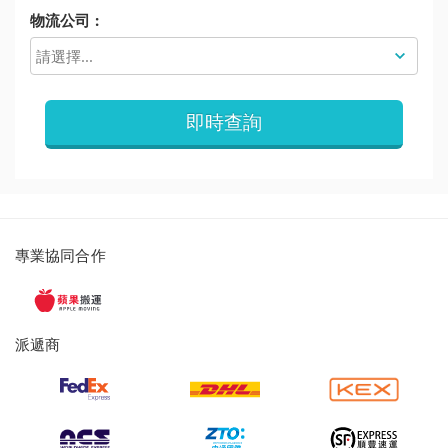
物流公司 :
即時查詢
派
專業協同合作
遞
服
務
派遞商
及
提
貨
服
務