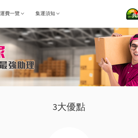
運費一覽
集運須知
共
3大優點