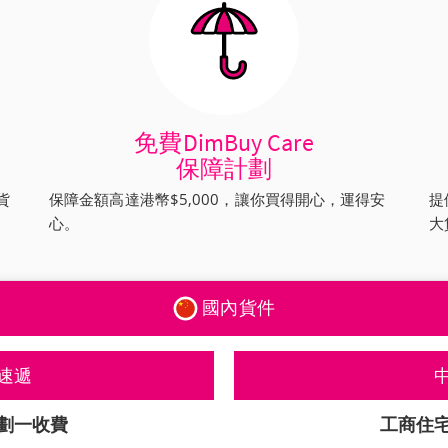
免費DimBuy Care
保障計劃
貨
保障金額高達港幣$5,000，讓你買得開心，運得安
提
心。
大
國內貨件
速遞
劃一收費
工商住