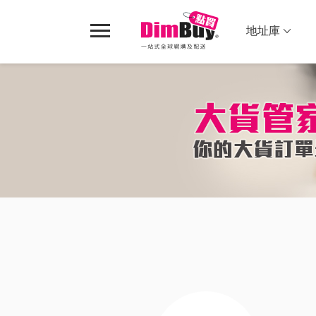
轉
Dimbuy
運,
導
地址庫
代
航
大
購,
貨
購
物
管
家