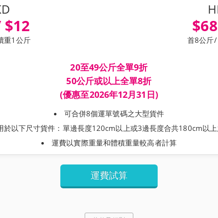
KD
H
/ $12
$68
 續重1公斤
首8公斤/
20至49公斤全單9折
50公斤或以上全單8折
(優惠至2026年12月31日)
可合併8個運單號碼之大型貨件
用於以下尺寸貨件：單邊長度120cm以上或3邊長度合共180cm以
運費以實際重量和體積重量較高者計算
運費試算