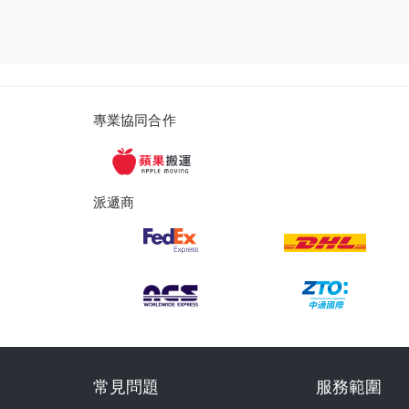
派
專業協同合作
遞
服
派遞商
務
及
提
貨
服
務
常
常見問題
服務範圍