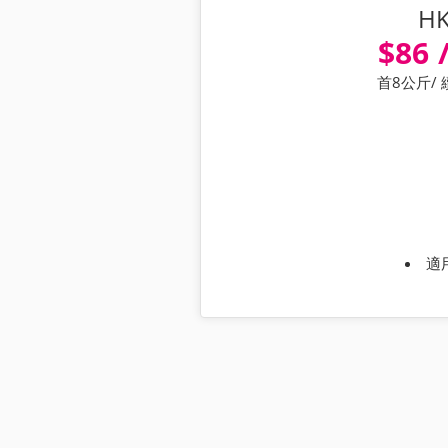
H
$86 
首8公斤/
適