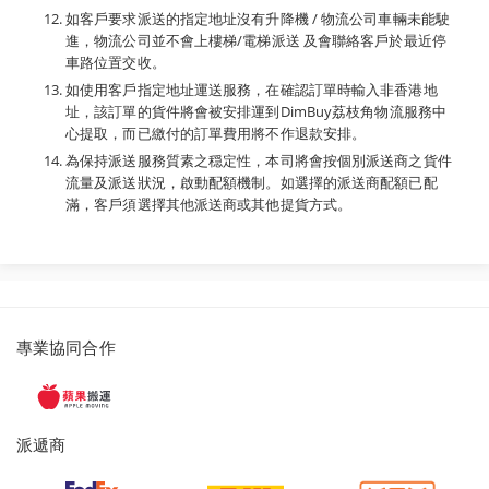
如客戶要求派送的指定地址沒有升降機 / 物流公司車輛未能駛
進，物流公司並不會上樓梯/電梯派送 及會聯絡客戶於最近停
車路位置交收。
如使用客戶指定地址運送服務，在確認訂單時輸入非香港地
址，該訂單的貨件將會被安排運到DimBuy荔枝角物流服務中
心提取，而已繳付的訂單費用將不作退款安排。
為保持派送服務質素之穏定性，本司將會按個別派送商之貨件
流量及派送狀況，啟動配額機制。如選擇的派送商配額已配
滿，客戶須選擇其他派送商或其他提貨方式。
派
專業協同合作
遞
服
務
派遞商
及
提