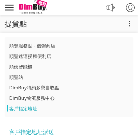
轉
Dimbuy
運,
導
代
航
提貨點
購,
購
物
順豐服務點 - 個體商店
順豐速運授權便利店
順便智能櫃
順豐站
DimBuy特約多寶自取點
DimBuy物流服務中心
客戶指定地址
客戶指定地址派送