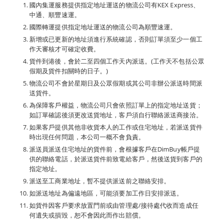
國內集運服務提供指定地址運送的物流公司有KEX Express、
中通、順豐速運。
國際轉運提供指定地址運送的物流公司為順豐速運。
新增或已更新的地址須進行系統確認，否則訂單須至少一個工
作天審核才可確定收費。
貨件到港後，會於二至四個工作天內派送。(工作天不包括公眾
假期及貨件扣關時的日子。)
物流公司不會於星期日及公眾假期或其公司非辦公派送時間派
送貨件。
為保障客戶權益，物流公司只會依照訂單上的指定地址送貨；
如訂單確認後須更改送貨地址，客戶須自行聯絡派送商接洽。
如果客戶提供其他非收貨本人的工作或住宅地址，若派送貨件
時出現任何問題，本公司一概不會負責。
派送員派送住宅地址的貨件前，會根據客戶在DimBuy帳戶提
供的聯絡電話，於派送貨件前致電給客戶，然後送貨到客戶的
指定地址。
派送至工商業地址，暫不提供派送前之聯絡安排。
如派送地址為偏遠地區，可能須要加工作日安排派送。
如貨件因客戶要求放置門前或由管理處/接待處代收而造成任
何遺失或損毀，恕不會因此而作出賠償。