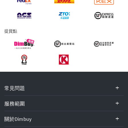
貨
服
務
提貨點
常
常見問題
見
問
題,
服務範圍
服
務
關於Dimbuy
範