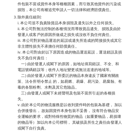
件包裝不當或貨件本身等種種因素，而引致其他貨件的污染或
損毁，本公司有權追究申請人一切法律和經濟賠償責任。
除外責任細則:
i. 本公司並不負責除貨品本身損毀及遺失以外之任何損失。
ii. 本公司對無法控制的各種情況而導致貨品遺失、損毀及由於
發運人或客戶的原因所做成之損失或沒收不負任何責任。
iii. 本公司對於物品運送的延誤或遺失所造成的間接損失或其它
非主體性損失不承擔任何賠償責任。
iv. 本公司對由於以下原因造成的物品運送延誤，運送錯誤及損
失不負任何責任：
一) 由於發運人或閣下的原因，如地址填寫錯誤、不全、和
電話號碼錯誤等；收件人地址變更或無法送達的地域等。
二) 由於發運人或閣下所委託的物品本身違反了國家有關政
策、法令所明令禁止 的，如易燃、易爆、易污染、易腐蝕、有
毒的各類粉劑、水劑及其它危險品。
三) 由發運人或閣下未經聲明及包裝不當所引起的各種損
失。
v. 由於本公司的物流服務是以收到貨件時的包裝為基礎， 加以
合併後發出， 故如因貨件本身包裝不妥善， 沒有符合物品安
全運輸的要求，或對特殊性物質的物品（如重要物品，易損壞
的物品等）加以向本公司標明， 其破損及所生之責任由發運人
或閣下自行負責。