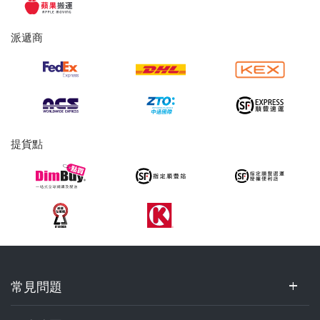
服
務
派遞商
及
提
貨
服
務
提貨點
常
常見問題
見
問