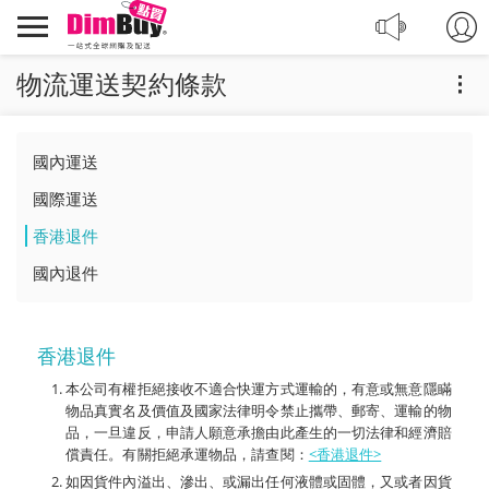
轉
Dimbuy
運,
導
代
航
物流運送契約條款
購,
購
物
國內運送
國際運送
香港退件
國內退件
香港退件
本公司有權拒絕接收不適合快運方式運輸的，有意或無意隱瞞
物品真實名及價值及國家法律明令禁止攜帶、郵寄、運輸的物
品，一旦違反，申請人願意承擔由此產生的一切法律和經濟賠
償責任。有關拒絕承運物品，請查閱：
<香港退件>
如因貨件內溢出、滲出、或漏出任何液體或固體，又或者因貨