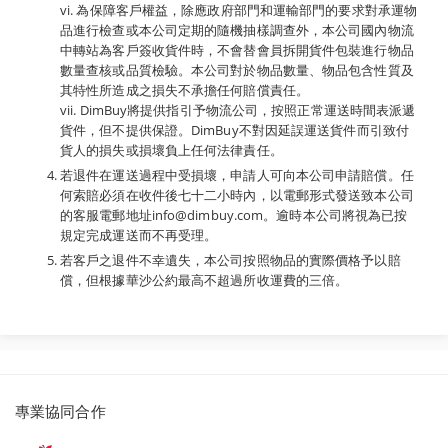
vi. 為保障客戶權益，除應政府部門和運輸部門的要求對承運物
品進行檢查或本公司定期的隨機抽樣調查外，本公司國內物流
中轉站為客戶簽收貨件時，不會替會員拆開貨件包裝進行物品
數量查核或品質檢驗。本公司對於物品數量、物品包含性質及
其特性所造成之損失不承擔任何賠償責任。
vii. DimBuy將提供指引予物流公司，按照正常運送時間表派遞
貨件，但不提供保證。DimBuy不對因延誤運送貨件而引致付
貨人的損失或損壞負上任何法律責任。
若退件在運送過程中受損壞，申請人可向本公司申請賠償。任
何索賠必須在收件後七十二小時內，以電郵形式發送致本公司
的客服電郵地址info@dimbuy.com。逾時本公司將視為已按
規定完成運送而不再受理。
若客戶之退件不幸遺失，本公司按照物品的實際價格予以賠
償，但根據華沙公約最高不超過所收運費的三倍。
派
專業協同合作
遞