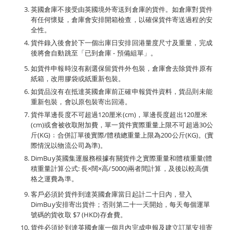
英國倉庫不接受由英國境外寄送到倉庫的貨件。如倉庫對貨件
有任何懷疑，倉庫會安排開箱檢查，以確保貨件寄送過程的安
全性。
貨件錄入後會於下一個出庫日安排回港量度尺寸及重量，完成
後將會自動跳至「已到倉庫 - 預備組單」。
如貨件申報時沒有剔選保留貨件外包裝，倉庫會去除貨件原有
紙箱，改用膠袋或紙重新包裝。
如貨品沒有在抵達英國倉庫前正確申報貨件資料，貨品則未能
重新包裝，會以原包裝寄出回港。
貨件單邊長度不可超過120厘米(cm)，單邊長度超出120厘米
(cm)或會被收取附加費，單一貨件實際重量上限不可超過30公
斤(KG)﹔合併訂單後實際/體積總重量上限為200公斤(KG)。(實
際情況以物流公司為準)。
DimBuy英國集運服務根據有關貨件之實際重量和體積重量(體
積重量計算公式: 長×闊×高/5000)兩者間計算，及後以較高價
格之運費為準。
客戶必須於貨件到達英國倉庫當日起計二十日內，登入
DimBuy安排寄出貨件；否則第二十一天開始，每天每個運單
號碼的貨收取 $7 (HKD)存倉費。
貨件必須於到達英國倉庫一個月內完成申報及建立訂單安排寄