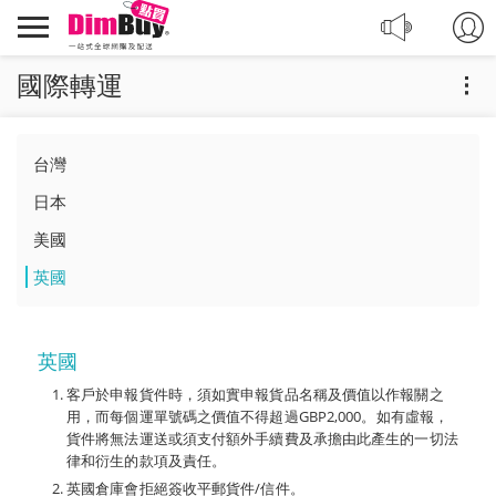
轉
Dimbuy
運,
導
代
航
國際轉運
購,
購
物
台灣
日本
美國
英國
英國
客戶於申報貨件時，須如實申報貨品名稱及價值以作報關之
用，而每個運單號碼之價值不得超過GBP2,000。如有虛報，
貨件將無法運送或須支付額外手續費及承擔由此產生的一切法
律和衍生的款項及責任。
英國倉庫會拒絕簽收平郵貨件/信件。