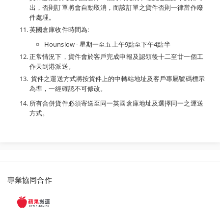
出，否則訂單將會自動取消，而該訂單之貨件否則一律當作廢
件處理。
英國倉庫收件時間為:
Hounslow - 星期一至五上午9點至下午4點半
正常情況下，貨件會於客戶完成申報及認領後十二至廿一個工
作天到港派送。
貨件之運送方式將按貨件上的中轉站地址及客戶專屬號碼標示
為準，一經確認不可修改。
所有合併貨件必須寄送至同一英國倉庫地址及選擇同一之運送
方式。
派
專業協同合作
遞
服
務