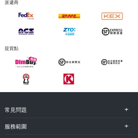
派遞商
及
提
貨
服
務
提貨點
常
常見問題
見
問
題,
服務範圍
服