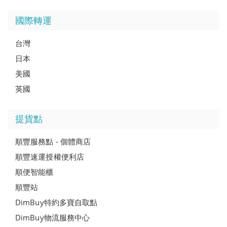
國際轉運
台灣
日本
美國
英國
提貨點
順豐服務點 - 個體商店
順豐速運授權便利店
順便智能櫃
順豐站
DimBuy特約多寶自取點
DimBuy物流服務中心