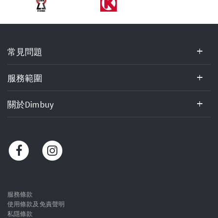
常
常見問題
見
問
題,
服務範圍
服
務
關於Dimbuy
範
圍,
關
於
Dimbuy,
客
戶
服
服務條款
使用條款及免責聲明
務
私隱條款