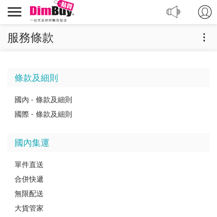
轉
Dimbuy
運,
導
代
航
服務條款
購,
購
物
條款及細則
國內 - 條款及細則
國際 - 條款及細則
國內集運
單件直送
合併快遞
無限配送
大貨管家