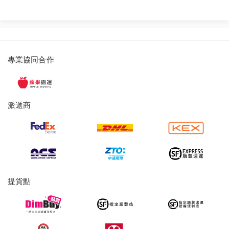
派
專業協同合作
遞
服
務
派遞商
及
提
貨
服
務
提貨點