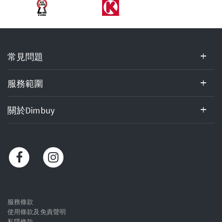
常
常見問題
見
問
題,
服務範圍
服
務
關於Dimbuy
範
圍,
關
於
Dimbuy,
客
戶
服
服務條款
使用條款及免責聲明
務
私隱條款