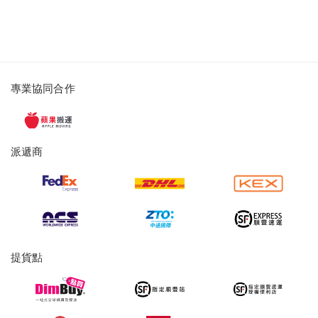
派
專業協同合作
遞
服
務
派遞商
及
提
貨
服
務
提貨點