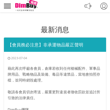
轉
Dimbuy
運,
導
代
航
購,
購
最新消息
物
【會員務必注意】非承運物品嚴正聲明
2023-07-04
藉此再次呼籲各會員，倉庫若收到任何槍械配件、軍事品
牌用品、戰略物品及裝備、毒品等違禁品，當地會拍照存
檔，並同時銷毀處理。
敬請各會員切勿寄送，嚴重更對違規者徵收罰款並追討所
引致的法律責任。
DimBuy團隊