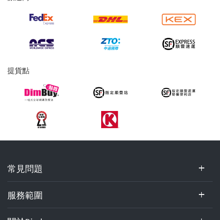
及
提
貨
服
務
提貨點
常
常見問題
見
問
題,
服務範圍
服
務