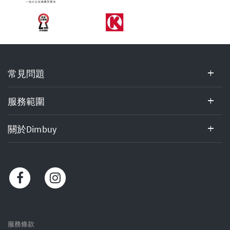
常
常見問題
見
問
題,
服務範圍
服
務
關於Dimbuy
範
圍,
關
於
Dimbuy,
客
戶
服
服務條款