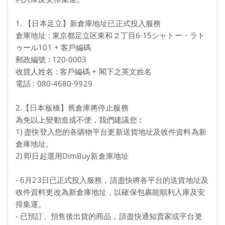
1. 【日本足立】新倉庫地址已正式投入服務
倉庫地址 : 東京都足立区東和２丁目6-15シャトー・ラト
ゥール101 + 客戶編碼
郵政編號 : 120-0003
收貨人姓名 : 客戶編碼 + 閣下之英文姓名
電話 : 080-4680-9929
2.【日本板橋】舊倉庫將停止服務
為免以上變動造成不便，我們建議您︰
1) 盡快登入您的各購物平台更新送貨地址及收件資料為新
倉庫地址。
2) 即日起選用DimBuy新倉庫地址
- 6月23日已正式投入服務，請盡快將各平台的送貨地址及
收件資料更改為新倉庫地址，以確保包裹能順利入庫及安
排集運。
- 已預訂、預售後出貨的商品，請盡快通知賣家或平台更