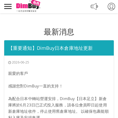
轉
Dimbuy
運,
導
代
航
購,
購
最新消息
物
【重要通知】DimBuy日本倉庫地址更新
2026-06-25
親愛的客戶
感謝您對DimBuy一直的支持！
為配合日本中轉站營運安排，DimBuy【日本足立】新倉
庫將於6月23日已正式投入服務，請各位會員即日起使用
新倉庫地址收件，停止使用舊倉庫地址。 以確保包裹能順
利入庫及安排集運。