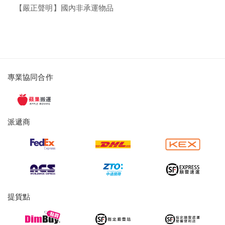
【嚴正聲明】國內非承運物品
派
專業協同合作
遞
服
務
派遞商
及
提
貨
服
務
提貨點