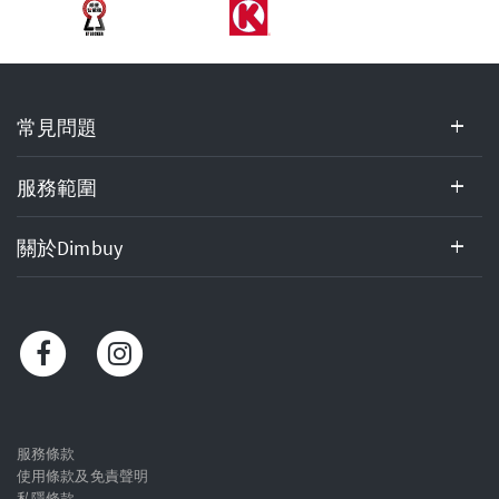
常
常見問題
見
問
題,
服務範圍
服
務
關於Dimbuy
範
圍,
關
於
Dimbuy,
客
戶
服
服務條款
使用條款及免責聲明
務
私隱條款