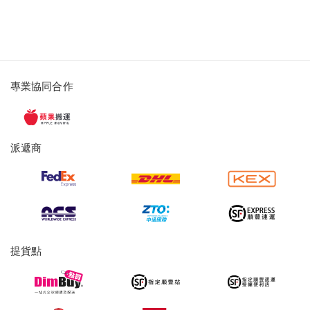
派
專業協同合作
遞
服
務
派遞商
及
提
貨
服
務
提貨點