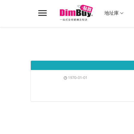
轉
Dimbuy
運,
導
地址庫
代
航
購,
購
物
1970-01-01