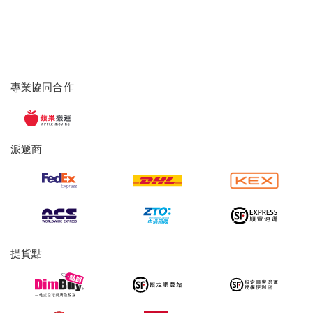
派
專業協同合作
遞
服
務
派遞商
及
提
貨
服
務
提貨點