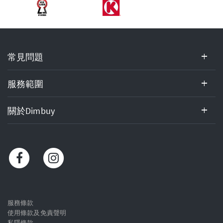
常
常見問題
見
問
題,
服務範圍
服
務
關於Dimbuy
範
圍,
關
於
Dimbuy,
客
戶
服
服務條款
使用條款及免責聲明
務
私隱條款