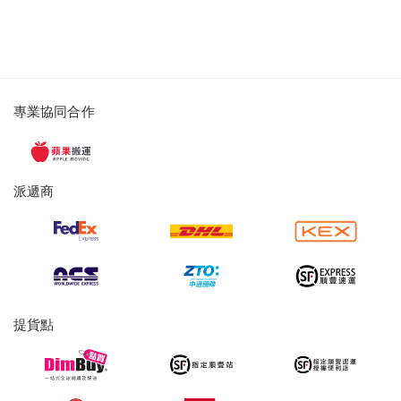
派
專業協同合作
遞
服
務
派遞商
及
提
貨
服
務
提貨點