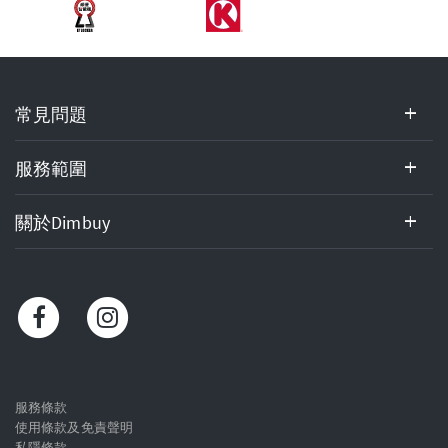
常
常見問題
見
問
題,
服務範圍
服
務
關於Dimbuy
範
圍,
關
於
Dimbuy,
客
戶
服
服務條款
使用條款及免責聲明
務
私隱條款