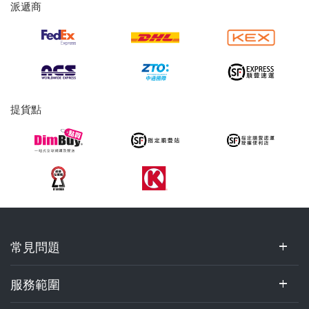
派遞商
及
提
貨
服
務
提貨點
常
常見問題
見
問
題,
服務範圍
服