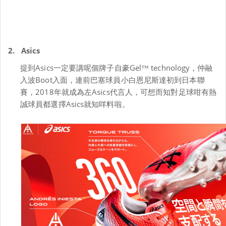
2.
Asics
提到
Asics
一定要講呢個牌子自豪
Gel™ technology
，仲融
入波
Boot
入面，連前巴塞球員小白恩尼斯達初到日本聯
賽，
2018
年就成為左
Asics
代言人，可想而知對足球咁有熱
誠球員都選擇
Asics
就知咩料啦。