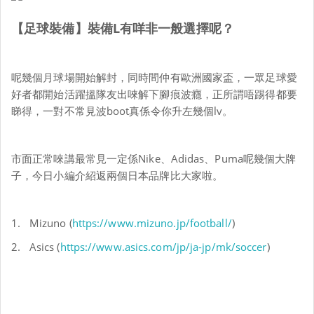
【足球裝備】裝備
L
有咩非一般選擇呢？
呢幾個月球場開始解封，同時間仲有歐洲國家盃，一眾足球愛
好者都開始活躍搵隊友出唻解下腳痕波癮，正所謂唔踢得都要
睇得，一對不常見波
boot
真係令你升左幾個
lv
。
市面正常唻講最常見一定係
Nike
、
Adidas
、
Puma
呢幾個大牌
子，今日小編介紹返兩個日本品牌比大家啦。
1.
Mizuno (
https://www.mizuno.jp/football/
)
2.
Asics (
https://www.asics.com/jp/ja-jp/mk/soccer
)