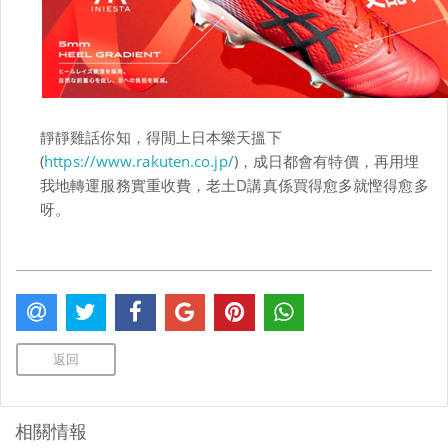
靜靜雞話你知，得閒上日本樂天搵下
(
https://www.rakuten.co.jp/
)
，成日都會有特價，再用埋
我地轉運服務實重收費，老土
D
講真係買得愈多就慳得愈多
呀。
返回
相關情報