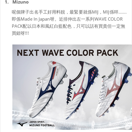
1.
Mizuno
呢個牌子出名手工好用料靚，最緊要就係
MIJ
，
MIJ
係咩
…….
即係
Made In Japan
呀。近排仲出左一系列
WAVE COLOR
PACK
配以日本和風紅白藍配色，只可以話有買貴但一定無
買錯呀
!!!