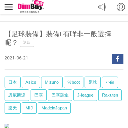
轉
Dimbuy
運,
導
代
航
購,
購
【足球裝備】裝備L有咩非一般選擇
物
呢？
返回
2021-06-21
日本
Asics
Mizuno
波boot
足球
小白
恩尼斯達
巴塞
巴塞羅拿
J-league
Rakuten
樂天
MIJ
MadeinJapan