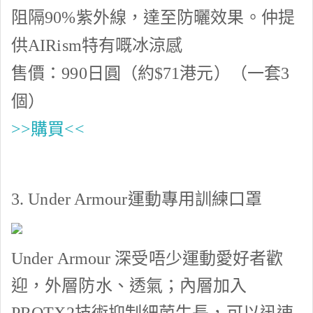
阻隔
90%
紫外線，達至防曬效果。仲提
供
AIRism
特有嘅冰涼感
售價：
990
日圓（約
$71
港元）（一套
3
個）
>>購買<<
3.
Under Armour
運動專用訓練口罩
Under Armour
深受唔少運動愛好者歡
迎，外層防水、透氣；內層加入