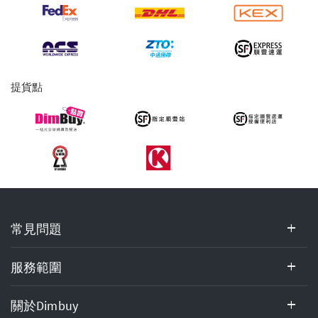
提
貨
服
務
提貨點
常
常見問題
見
問
題,
服務範圍
服
務
關於Dimbuy