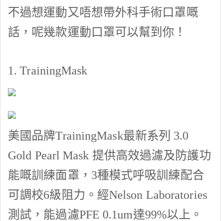
不過想運動又唔想帶外科手術口罩嘅
話，呢幾款運動口罩可以幫到你！
1.
TrainingMask
美國品牌
TrainingMask
最新系列
3.0
Gold Pearl Mask
提供高效過濾及防護功
能嘅訓練面罩，
3
種模式呼吸訓練配合
可調校
6
級阻力。經
Nelson Laboratories
測試，能過濾
PFE 0.1um
達
99%
以上。