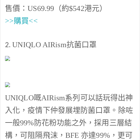
售價：
US69.99
（約
$542
港元）
>>購買<<
UNIQLO AIRism
抗菌口罩
2.
UNIQLO
嘅
AIRism
系列可以話玩得出神
入化，疫情下仲發展埋防菌口罩。除咗
一般
99%
防花粉功能之外，採用三層結
構，可阻隔飛沫，
BFE
亦達
99%
，更可