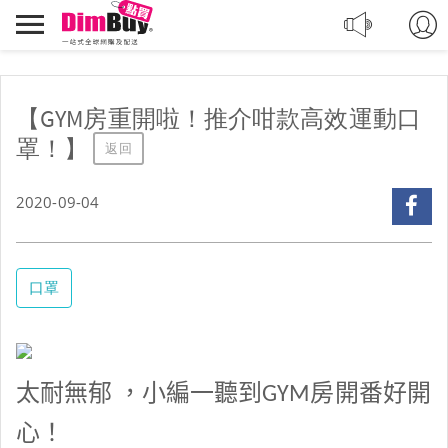
轉
Dimbuy
運,
導
代
航
購,
購
【GYM房重開啦！推介咁款高效運動口
物
罩！】
返回
2020-09-04
口罩
太耐無郁
，小編一聽到
房開番好開
GYM
心！