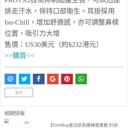
PROTX2
技術抑制細菌生長，可以迅速
排走汗水，保持口部衛生。耳掛採用
Iso-Chill
，增加舒適感，亦可調整鼻樑
位置，吸引力大增
售價：
US30
美元（約
$232
港元）
>>購買<<
返回
相關情報
【DimBuy復活節美國轉運運費 85折